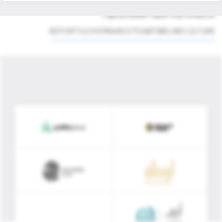
disciplined execution and strategic partnership, Merak
Capital builds value that endures.
REPORTS
GOVERNANCE
TEAM
TIMELINE
CULTURE